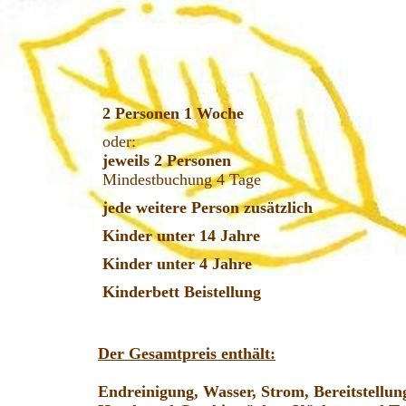
2 Personen 1 Woche
oder:
jeweils 2 Personen
Mindestbuchung 4 Tage
jede weitere Person zusätzlich
Kinder unter 14 Jahre
Kinder unter 4 Jahre
Kinderbett Beistellung
Der Gesamtpreis enthält:
Endreinigung, Wasser, Strom, Bereitstellun